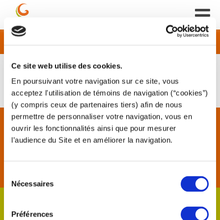
Références
Ce site web utilise des cookies.
En poursuivant votre navigation sur ce site, vous
acceptez l'utilisation de témoins de navigation (“cookies”)
(y compris ceux de partenaires tiers) afin de nous
permettre de personnaliser votre navigation, vous en
CONNAÎTRE GUIGUES
ouvrir les fonctionnalités ainsi que pour mesurer
l’audience du Site et en améliorer la navigation.
GUIGUES maîtrise tous types d’interventions qu’elles
soient en travaux neufs ou en réhabilitation, grâce à des
techniques de pointe respectueuses de l’environnement
et des contraintes urbaines.
Sélection
Nécessaires
du
consentement
CONTACT
Préférences